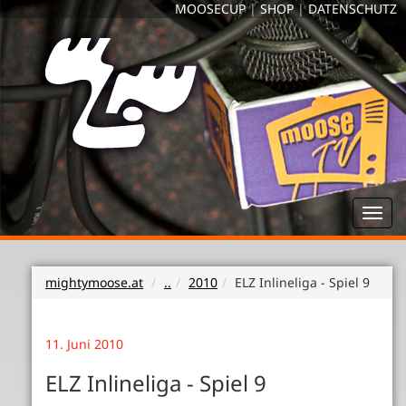
MOOSECUP
|
SHOP
|
DATENSCHUTZ
Toggl
navig
mightymoose.at
..
2010
ELZ Inlineliga - Spiel 9
11. Juni 2010
ELZ Inlineliga - Spiel 9