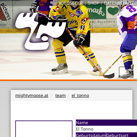
MOOSECUP
|
SHOP
|
DATENSCHUTZ
Toggl
navig
mightymoose.at
team
el_tonno
Name
El Tonno
Geburtsdatum
Geburtsort