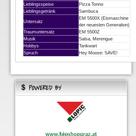
Lieblingsspeise
Pizza Tonno
Lieblingsgetränk
Sambuca
EM 5500X (Eismaschine
Untersatz
der neuesten Generation)
Traumuntersatz
EM 5500Z
Musik
Salsa, Merengue
Hobbys
Tankwart
Spruch
Hey Moose: SAVE!
POWERED BY