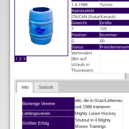
1.4.1988
Turino
Nationalität
ITA/CAN (Itaka/Kanack)
Gewicht
Größe
7
105
Position
Nummer
G
00
Status
Präsidentenam
Verhindert
(Bin auf
1
2
3
Urlaub in
Thunesien)
Info
Statistik
alle, die in Graz/Liebenau
Bisherige Vereine
seit 1988 trainieren
Lieblingsverein
Mighty Loose Hockey
Shutout in 4 Mighty
Größter Erfolg
Moose Trainings