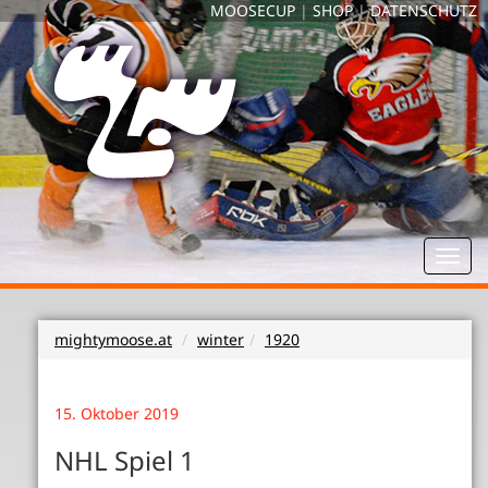
MOOSECUP
|
SHOP
|
DATENSCHUTZ
Toggl
navig
mightymoose.at
winter
1920
15. Oktober 2019
NHL Spiel 1