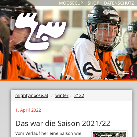
MOOSECUP
|
SHOP
|
DATENSCHUTZ
Toggl
navig
mightymoose.at
winter
2122
1. April 2022
Das war die Saison 2021/22
Vom Verlauf her eine Saison wie