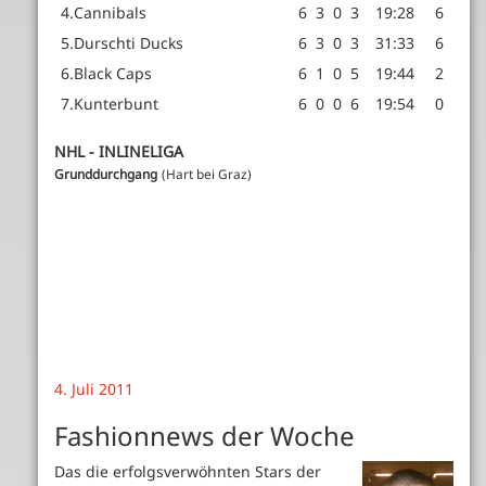
4.
Cannibals
6
3
0
3
19:28
6
5.
Durschti Ducks
6
3
0
3
31:33
6
6.
Black Caps
6
1
0
5
19:44
2
7.
Kunterbunt
6
0
0
6
19:54
0
NHL - INLINELIGA
Grunddurchgang
(Hart bei Graz)
4. Juli 2011
Fashionnews der Woche
Das die erfolgsverwöhnten Stars der