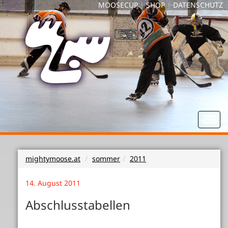
MOOSECUP
|
SHOP
|
DATENSCHUTZ
Toggl
navig
mightymoose.at
sommer
2011
14. August 2011
Abschlusstabellen