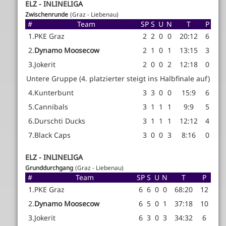
ELZ - INLINELIGA
Zwischenrunde
(Graz - Liebenau)
#
Team
SP
S
U
N
T
P
1.
PKE Graz
2
2
0
0
20:12
6
2.
Dynamo Moosecow
2
1
0
1
13:15
3
3.
Jokerit
2
0
0
2
12:18
0
Untere Gruppe (4. platzierter steigt ins Halbfinale auf)
4.
Kunterbunt
3
3
0
0
15:9
6
5.
Cannibals
3
1
1
1
9:9
5
6.
Durschti Ducks
3
1
1
1
12:12
4
7.
Black Caps
3
0
0
3
8:16
0
ELZ - INLINELIGA
Grunddurchgang
(Graz - Liebenau)
#
Team
SP
S
U
N
T
P
1.
PKE Graz
6
6
0
0
68:20
12
2.
Dynamo Moosecow
6
5
0
1
37:18
10
3.
Jokerit
6
3
0
3
34:32
6