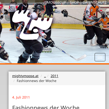
MOOSECUP
|
SHOP
|
DATENSCHUTZ
Toggl
navig
mightymoose.at
..
2011
Fashionnews der Woche
4. Juli 2011
Fashionnews der Woche