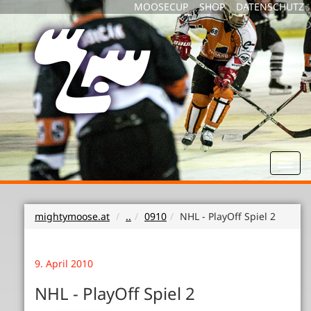
MOOSECUP
|
SHOP
|
DATENSCHUTZ
Toggl
navig
mightymoose.at
..
0910
NHL - PlayOff Spiel 2
9. April 2010
NHL - PlayOff Spiel 2