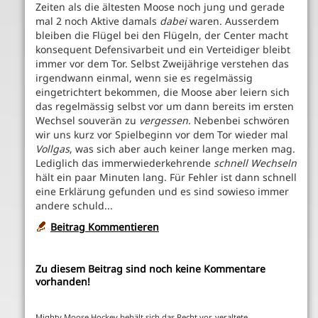
Zeiten als die ältesten Moose noch jung und gerade
mal 2 noch Aktive damals
dabei
waren. Ausserdem
bleiben die Flügel bei den Flügeln, der Center macht
konsequent Defensivarbeit und ein Verteidiger bleibt
immer vor dem Tor. Selbst Zweijährige verstehen das
irgendwann einmal, wenn sie es regelmässig
eingetrichtert bekommen, die Moose aber leiern sich
das regelmässig selbst vor um dann bereits im ersten
Wechsel souverän zu
vergessen
. Nebenbei schwören
wir uns kurz vor Spielbeginn vor dem Tor wieder mal
Vollgas
, was sich aber auch keiner lange merken mag.
Lediglich das immerwiederkehrende
schnell Wechseln
hält ein paar Minuten lang. Für Fehler ist dann schnell
eine Erklärung gefunden und es sind sowieso immer
andere schuld...
Beitrag Kommentieren
Zu diesem Beitrag sind noch keine Kommentare
vorhanden!
Mighty Moose Hockey behält sich das Recht vor, veraltete