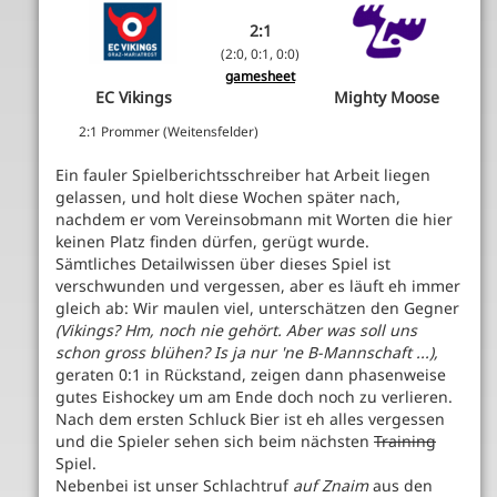
2:1
(2:0, 0:1, 0:0)
gamesheet
EC Vikings
Mighty Moose
2:1 Prommer (Weitensfelder)
Ein fauler Spielberichtsschreiber hat Arbeit liegen
gelassen, und holt diese Wochen später nach,
nachdem er vom Vereinsobmann mit Worten die hier
keinen Platz finden dürfen, gerügt wurde.
Sämtliches Detailwissen über dieses Spiel ist
verschwunden und vergessen, aber es läuft eh immer
gleich ab: Wir maulen viel, unterschätzen den Gegner
(Vikings? Hm, noch nie gehört. Aber was soll uns
schon gross blühen? Is ja nur 'ne B-Mannschaft ...),
geraten 0:1 in Rückstand, zeigen dann phasenweise
gutes Eishockey um am Ende doch noch zu verlieren.
Nach dem ersten Schluck Bier ist eh alles vergessen
und die Spieler sehen sich beim nächsten
Training
Spiel.
Nebenbei ist unser Schlachtruf
auf Znaim
aus den