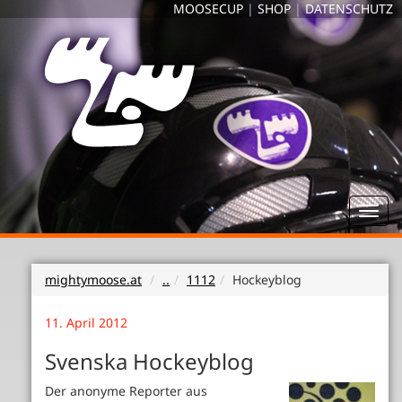
MOOSECUP
|
SHOP
|
DATENSCHUTZ
Toggl
navig
mightymoose.at
..
1112
Hockeyblog
11. April 2012
Svenska Hockeyblog
Der anonyme Reporter aus