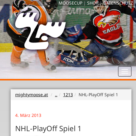
MOOSECUP
|
SHOP
|
DATENSCHUTZ
Toggl
navig
mightymoose.at
..
1213
NHL-PlayOff Spiel 1
4. März 2013
NHL-PlayOff Spiel 1