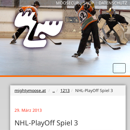
MOOSECUP
|
SHOP
|
DATENSCHUTZ
Toggl
navig
mightymoose.at
..
1213
NHL-PlayOff Spiel 3
29. März 2013
NHL-PlayOff Spiel 3