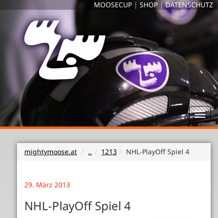
MOOSECUP
|
SHOP
|
DATENSCHUTZ
Toggl
navig
mightymoose.at
..
1213
NHL-PlayOff Spiel 4
29. März 2013
NHL-PlayOff Spiel 4