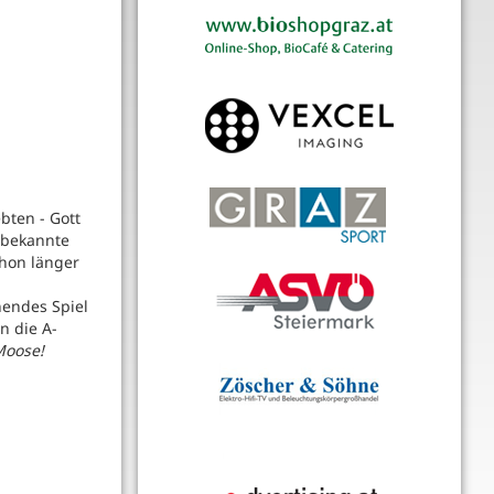
ebten - Gott
ltbekannte
chon länger
nendes Spiel
n die A-
Moose!