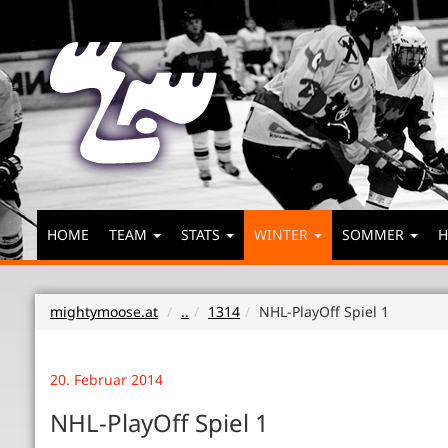
HOME
TEAM
STATS
WINTER
SOMMER
H
mightymoose.at
..
1314
NHL-PlayOff Spiel 1
20. Februar 2014
NHL-PlayOff Spiel 1