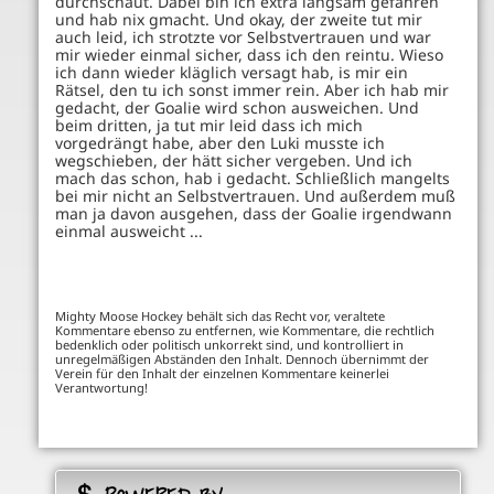
durchschaut. Dabei bin ich extra langsam gefahren
und hab nix gmacht. Und okay, der zweite tut mir
auch leid, ich strotzte vor Selbstvertrauen und war
mir wieder einmal sicher, dass ich den reintu. Wieso
ich dann wieder kläglich versagt hab, is mir ein
Rätsel, den tu ich sonst immer rein. Aber ich hab mir
gedacht, der Goalie wird schon ausweichen. Und
beim dritten, ja tut mir leid dass ich mich
vorgedrängt habe, aber den Luki musste ich
wegschieben, der hätt sicher vergeben. Und ich
mach das schon, hab i gedacht. Schließlich mangelts
bei mir nicht an Selbstvertrauen. Und außerdem muß
man ja davon ausgehen, dass der Goalie irgendwann
einmal ausweicht ...
Mighty Moose Hockey behält sich das Recht vor, veraltete
Kommentare ebenso zu entfernen, wie Kommentare, die rechtlich
bedenklich oder politisch unkorrekt sind, und kontrolliert in
unregelmäßigen Abständen den Inhalt. Dennoch übernimmt der
Verein für den Inhalt der einzelnen Kommentare keinerlei
Verantwortung!