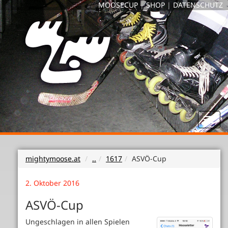
MOOSECUP
|
SHOP
|
DATENSCHUTZ
Toggl
navig
mightymoose.at
..
1617
ASVÖ-Cup
2. Oktober 2016
ASVÖ-Cup
Ungeschlagen in allen Spielen